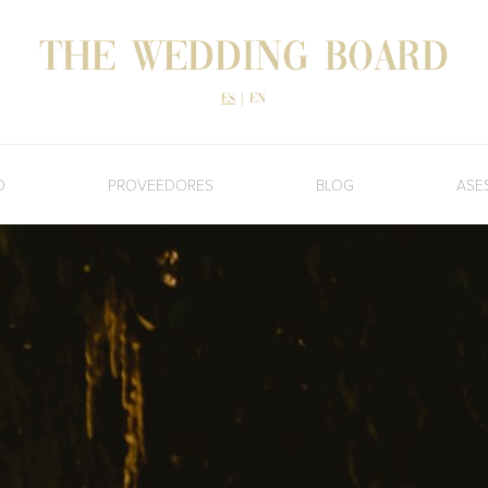
The Wedding Board
es
|
en
O
PROVEEDORES
BLOG
ASE