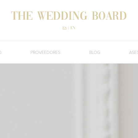
The Wedding Board
es
|
en
O
PROVEEDORES
BLOG
ASE