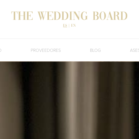
The Wedding Board
es
|
en
O
PROVEEDORES
BLOG
ASE