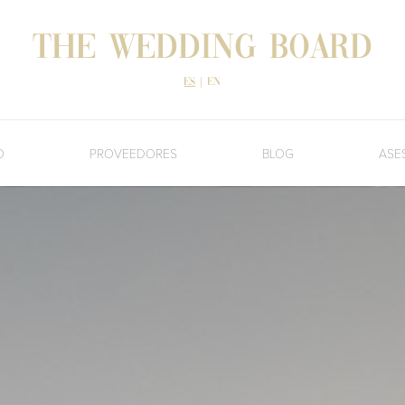
The Wedding Board
es
|
en
O
PROVEEDORES
BLOG
ASE