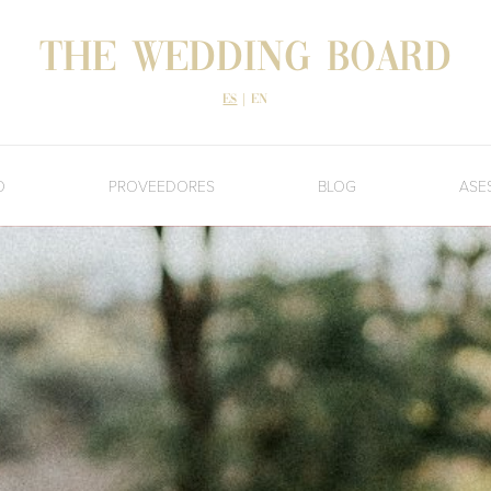
The Wedding Board
es
|
en
O
PROVEEDORES
BLOG
ASE