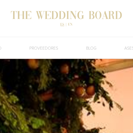
The Wedding Board
es
|
en
O
PROVEEDORES
BLOG
ASE