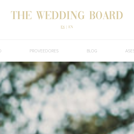
The Wedding Board
es
|
en
O
PROVEEDORES
BLOG
ASE