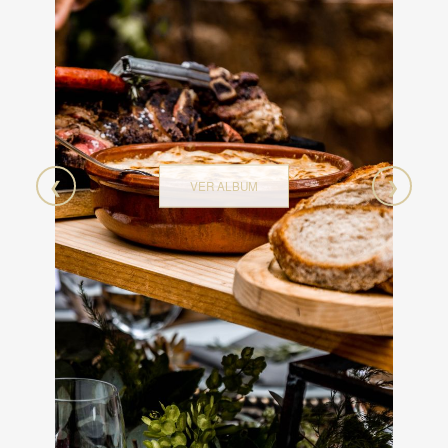
❮
❯
VER ALBUM