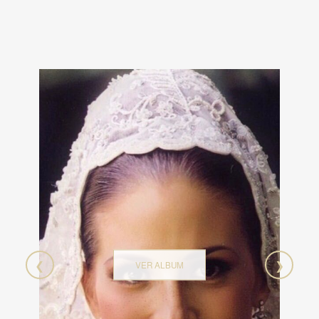
❮
❯
VER ALBUM