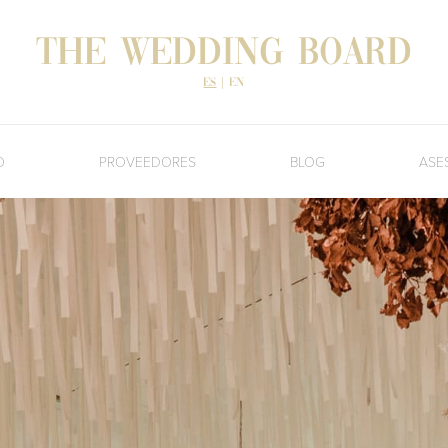
The Wedding Board
es
|
en
O
PROVEEDORES
BLOG
ASE