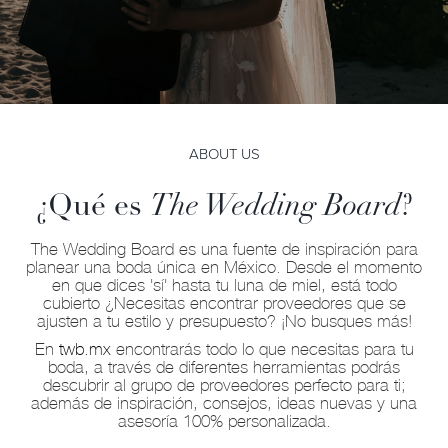
ABOUT US
¿Qué es
The Wedding Board
?
The Wedding Board es una fuente de inspiración para
planear una boda única en México. Desde el momento
en que dices 'sí' hasta tu luna de miel, está todo
cubierto ¿Necesitas encontrar proveedores que se
ajusten a tu estilo y presupuesto? ¡No busques más!
En
twb.mx
encontrarás todo lo que necesitas para tu
boda, a través de diferentes herramientas podrás
descubrir al grupo de proveedores perfecto para ti;
además de inspiración, consejos, ideas nuevas y una
asesoría 100% personalizada.