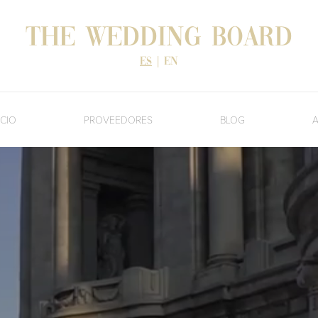
The Wedding Board
es
|
en
ICIO
PROVEEDORES
BLOG
A